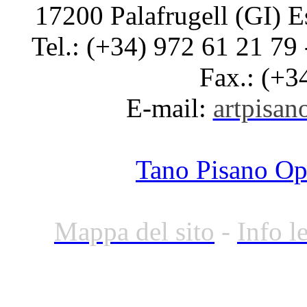
17200 Palafrugell (GI) E
Tel.: (+34) 972 61 21 79 
Fax.: (+3
E-mail:
artpisano
Tano Pisano O
Mappa del sito
-
Info l