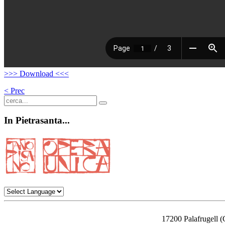
>>> Download <<<
< Prec
In
Pietrasanta...
17200 Palafrugell (