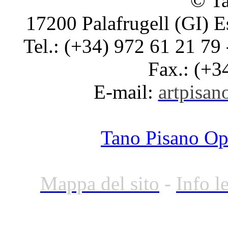
© Ta
17200 Palafrugell (GI) E
Tel.: (+34) 972 61 21 79 
Fax.: (+3
E-mail:
artpisano
Tano Pisano O
Mappa del sito
-
Info l