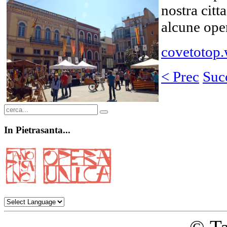
nostra citt
alcune ope
covetotop
< Prec
Suc
In
Pietrasanta...