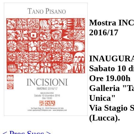
Mostra INC
2016/17
INAUGUR
Sabato 10 d
Ore 19.00h
Galleria "T
Unica"
Via Stagio S
(Lucca).
< Prec
Succ >