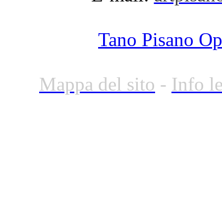
Tano Pisano O
Mappa del sito
-
Info l